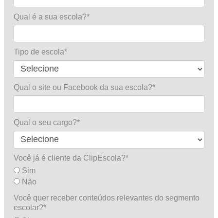
Qual é a sua escola?*
Tipo de escola*
Qual o site ou Facebook da sua escola?*
Qual o seu cargo?*
Você já é cliente da ClipEscola?*
Sim
Não
Você quer receber conteúdos relevantes do segmento
escolar?*