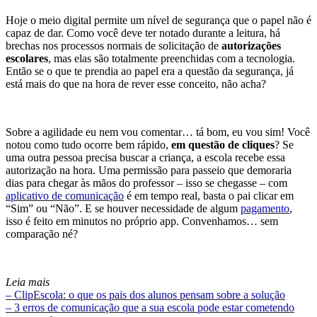
Hoje o meio digital permite um nível de segurança que o papel não é
capaz de dar. Como você deve ter notado durante a leitura, há
brechas nos processos normais de solicitação de
autorizações
escolares
, mas elas são totalmente preenchidas com a tecnologia.
Então se o que te prendia ao papel era a questão da segurança, já
está mais do que na hora de rever esse conceito, não acha?
Sobre a agilidade eu nem vou comentar… tá bom, eu vou sim! Você
notou como tudo ocorre bem rápido,
em questão de cliques
? Se
uma outra pessoa precisa buscar a criança, a escola recebe essa
autorização na hora. Uma permissão para passeio que demoraria
dias para chegar às mãos do professor – isso se chegasse – com
aplicativo de comunicação
é em tempo real, basta o pai clicar em
“Sim” ou “Não”. E se houver necessidade de algum
pagamento
,
isso é feito em minutos no próprio app. Convenhamos… sem
comparação né?
Leia mais
– ClipEscola: o que os pais dos alunos pensam sobre a solução
– 3 erros de comunicação que a sua escola pode estar cometendo