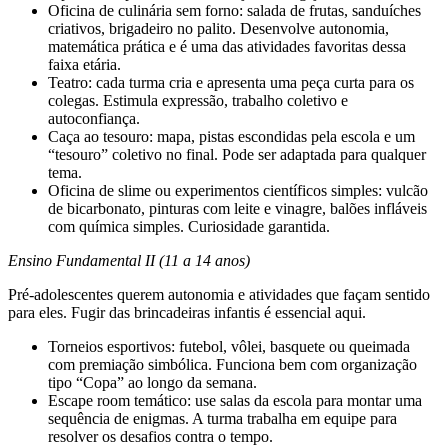
Oficina de culinária sem forno: salada de frutas, sanduíches
criativos, brigadeiro no palito. Desenvolve autonomia,
matemática prática e é uma das atividades favoritas dessa
faixa etária.
Teatro: cada turma cria e apresenta uma peça curta para os
colegas. Estimula expressão, trabalho coletivo e
autoconfiança.
Caça ao tesouro: mapa, pistas escondidas pela escola e um
“tesouro” coletivo no final. Pode ser adaptada para qualquer
tema.
Oficina de slime ou experimentos científicos simples: vulcão
de bicarbonato, pinturas com leite e vinagre, balões infláveis
com química simples. Curiosidade garantida.
Ensino Fundamental II (11 a 14 anos)
Pré-adolescentes querem autonomia e atividades que façam sentido
para eles. Fugir das brincadeiras infantis é essencial aqui.
Torneios esportivos: futebol, vôlei, basquete ou queimada
com premiação simbólica. Funciona bem com organização
tipo “Copa” ao longo da semana.
Escape room temático: use salas da escola para montar uma
sequência de enigmas. A turma trabalha em equipe para
resolver os desafios contra o tempo.