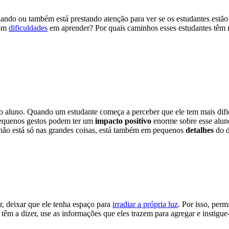
nando ou também está prestando atenção para ver se os estudantes estã
com
dificuldades
em aprender? Por quais caminhos esses estudantes têm 
 aluno. Quando um estudante começa a perceber que ele tem mais dific
 Pequenos gestos podem ter um
impacto positivo
enorme sobre esse aluno
 não está só nas grandes coisas, está também em pequenos
detalhes
do d
r, deixar que ele tenha espaço para
irradiar a própria luz
. Por isso, per
têm a dizer, use as informações que eles trazem para agregar e instigue