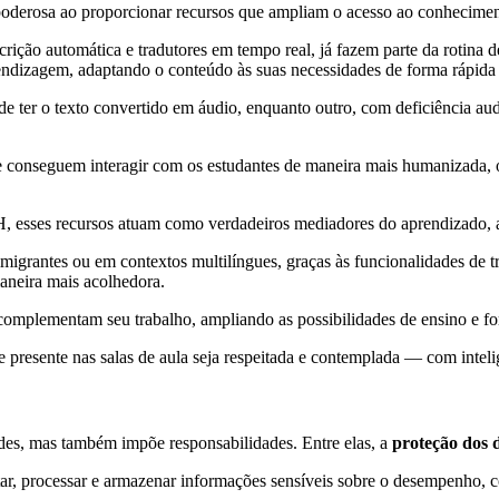
oderosa ao proporcionar recursos que ampliam o acesso ao conheciment
rição automática e tradutores em tempo real, já fazem parte da rotina de
rendizagem, adaptando o conteúdo às suas necessidades de forma rápida e
pode ter o texto convertido em áudio, enquanto outro, com deficiência
e conseguem interagir com os estudantes de maneira mais humanizada, o
, esses recursos atuam como verdadeiros mediadores do aprendizado, 
 imigrantes ou em contextos multilíngues, graças às funcionalidades de 
maneira mais acolhedora.
complementam seu trabalho, ampliando as possibilidades de ensino e f
e presente nas salas de aula seja respeitada e contemplada — com inteli
dades, mas também impõe responsabilidades. Entre elas, a
proteção dos 
tar, processar e armazenar informações sensíveis sobre o desempenho, c