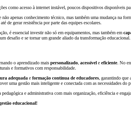
ões como acesso à internet instável, poucos dispositivos disponíveis para
ge não apenas conhecimento técnico, mas também uma mudança na forma
té de gerar resistência por parte das equipes escolares.
educação, é essencial investir não só em equipamentos, mas também em
cap
r um desafio e se tornar um grande aliado da transformação educacional.
 tornando o aprendizado mais
personalizado
,
acessível
e
eficiente
. No en
uturais e formativos com responsabilidade.
utura adequada
e
formação contínua de educadores
, garantindo que
mover uma gestão mais inteligente e conectada com as necessidades do p
na pedagógica e administrativa com mais organização, eficiência e enga
gestão educacional!