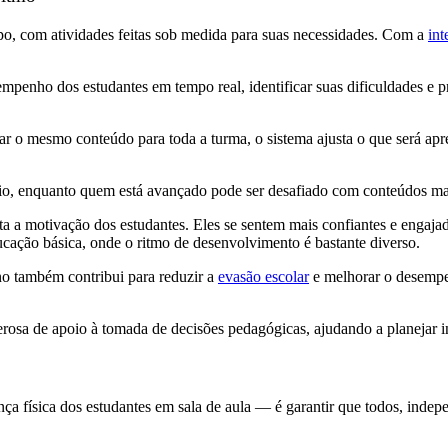
po, com atividades feitas sob medida para suas necessidades. Com a
int
empenho dos estudantes em tempo real, identificar suas dificuldades e 
ar o mesmo conteúdo para toda a turma, o sistema ajusta o que será apre
oio, enquanto quem está avançado pode ser desafiado com conteúdos m
nta a motivação dos estudantes. Eles se sentem mais confiantes e enga
cação básica, onde o ritmo de desenvolvimento é bastante diverso.
sino também contribui para reduzir a
evasão escolar
e melhorar o desempe
erosa de apoio à tomada de decisões pedagógicas, ajudando a planejar in
ça física dos estudantes em sala de aula — é garantir que todos, ind