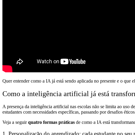
Quer entender como a IA já está sendo aplicada no presente e o que el
Como a inteligência artificial já está trans
A presença da inteligência artificial nas escolas não se limita ao uso d
estudantes com necessidades específicas, passando por desafios éticos e
Veja a seguir
quatro formas práticas
de como a IA está transformand
1. Personalização do aprendizado: cada estudante no seu 