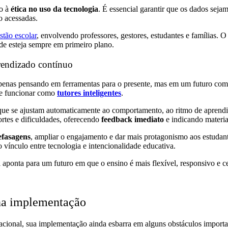
to à
ética no uso da tecnologia
. É essencial garantir que os dados sej
o acessadas.
stão escolar
, envolvendo professores, gestores, estudantes e famílias. O 
ade esteja sempre em primeiro plano.
prendizado contínuo
penas pensando em ferramentas para o presente, mas em um futuro com p
de funcionar como
tutores inteligentes
.
 que se ajustam automaticamente ao comportamento, ao ritmo de aprendi
ortes e dificuldades, oferecendo
feedback imediato
e indicando materia
efasagens
, ampliar o engajamento e dar mais protagonismo aos estudan
 vínculo entre tecnologia e intencionalidade educativa.
cial aponta para um futuro em que o ensino é mais flexível, responsivo e
s na implementação
cacional, sua implementação ainda esbarra em alguns obstáculos importa